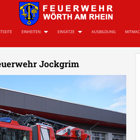
TSEITE
EINHEITEN
EINSÄTZE
AUSBILDUNG
MITMA
euerwehr Jockgrim