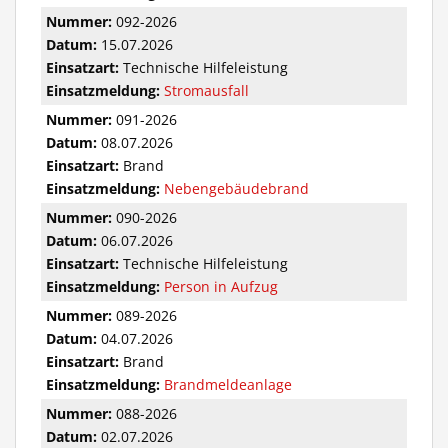
Nummer:
092-2026
Datum:
15.07.2026
Einsatzart:
Technische Hilfeleistung
Einsatzmeldung:
Stromausfall
Nummer:
091-2026
Datum:
08.07.2026
Einsatzart:
Brand
Einsatzmeldung:
Nebengebäudebrand
Nummer:
090-2026
Datum:
06.07.2026
Einsatzart:
Technische Hilfeleistung
Einsatzmeldung:
Person in Aufzug
Nummer:
089-2026
Datum:
04.07.2026
Einsatzart:
Brand
Einsatzmeldung:
Brandmeldeanlage
Nummer:
088-2026
Datum:
02.07.2026