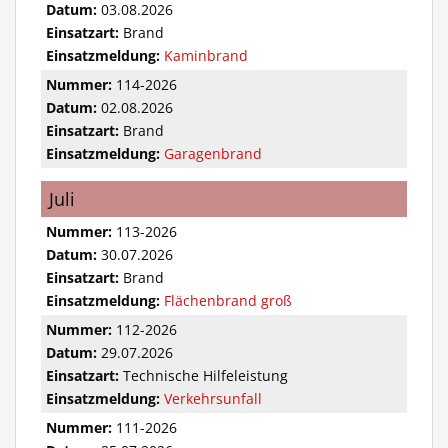
Datum:
03.08.2026
Einsatzart:
Brand
Einsatzmeldung:
Kaminbrand
Nummer:
114-2026
Datum:
02.08.2026
Einsatzart:
Brand
Einsatzmeldung:
Garagenbrand
Juli
Nummer:
113-2026
Datum:
30.07.2026
Einsatzart:
Brand
Einsatzmeldung:
Flächenbrand groß
Nummer:
112-2026
Datum:
29.07.2026
Einsatzart:
Technische Hilfeleistung
Einsatzmeldung:
Verkehrsunfall
Nummer:
111-2026