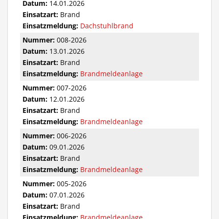
Datum:
14.01.2026
Einsatzart:
Brand
Einsatzmeldung:
Dachstuhlbrand
Nummer:
008-2026
Datum:
13.01.2026
Einsatzart:
Brand
Einsatzmeldung:
Brandmeldeanlage
Nummer:
007-2026
Datum:
12.01.2026
Einsatzart:
Brand
Einsatzmeldung:
Brandmeldeanlage
Nummer:
006-2026
Datum:
09.01.2026
Einsatzart:
Brand
Einsatzmeldung:
Brandmeldeanlage
Nummer:
005-2026
Datum:
07.01.2026
Einsatzart:
Brand
Einsatzmeldung:
Brandmeldeanlage