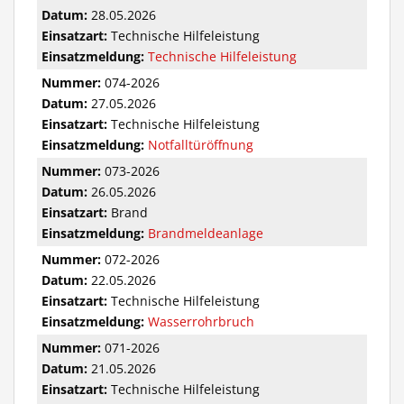
Datum:
28.05.2026
Einsatzart:
Technische Hilfeleistung
Einsatzmeldung:
Technische Hilfeleistung
Nummer:
074-2026
Datum:
27.05.2026
Einsatzart:
Technische Hilfeleistung
Einsatzmeldung:
Notfalltüröffnung
Nummer:
073-2026
Datum:
26.05.2026
Einsatzart:
Brand
Einsatzmeldung:
Brandmeldeanlage
Nummer:
072-2026
Datum:
22.05.2026
Einsatzart:
Technische Hilfeleistung
Einsatzmeldung:
Wasserrohrbruch
Nummer:
071-2026
Datum:
21.05.2026
Einsatzart:
Technische Hilfeleistung