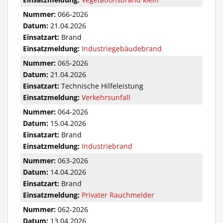
Nummer:
066-2026
Datum:
21.04.2026
Einsatzart:
Brand
Einsatzmeldung:
Industriegebäudebrand
Nummer:
065-2026
Datum:
21.04.2026
Einsatzart:
Technische Hilfeleistung
Einsatzmeldung:
Verkehrsunfall
Nummer:
064-2026
Datum:
15.04.2026
Einsatzart:
Brand
Einsatzmeldung:
Industriebrand
Nummer:
063-2026
Datum:
14.04.2026
Einsatzart:
Brand
Einsatzmeldung:
Privater Rauchmelder
Nummer:
062-2026
Datum:
13.04.2026