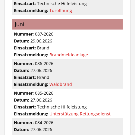
Einsatzart:
Technische Hilfeleistung
Einsatzmeldung:
Türöffnung
Juni
Nummer:
087-2026
Datum:
29.06.2026
Einsatzart:
Brand
Einsatzmeldung:
Brandmeldeanlage
Nummer:
086-2026
Datum:
27.06.2026
Einsatzart:
Brand
Einsatzmeldung:
Waldbrand
Nummer:
085-2026
Datum:
27.06.2026
Einsatzart:
Technische Hilfeleistung
Einsatzmeldung:
Unterstützung Rettungsdienst
Nummer:
084-2026
Datum:
27.06.2026