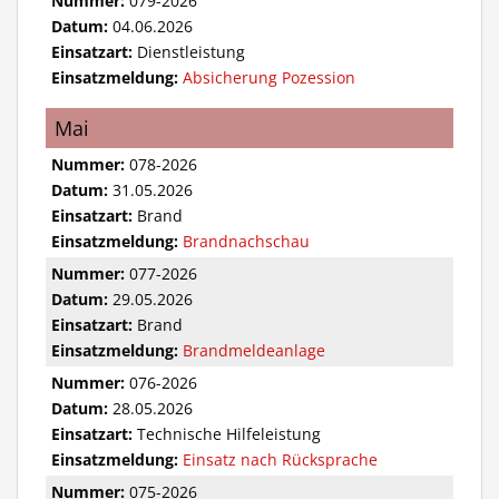
Nummer:
079-2026
Datum:
04.06.2026
Einsatzart:
Dienstleistung
Einsatzmeldung:
Absicherung Pozession
Mai
Nummer:
078-2026
Datum:
31.05.2026
Einsatzart:
Brand
Einsatzmeldung:
Brandnachschau
Nummer:
077-2026
Datum:
29.05.2026
Einsatzart:
Brand
Einsatzmeldung:
Brandmeldeanlage
Nummer:
076-2026
Datum:
28.05.2026
Einsatzart:
Technische Hilfeleistung
Einsatzmeldung:
Einsatz nach Rücksprache
Nummer:
075-2026