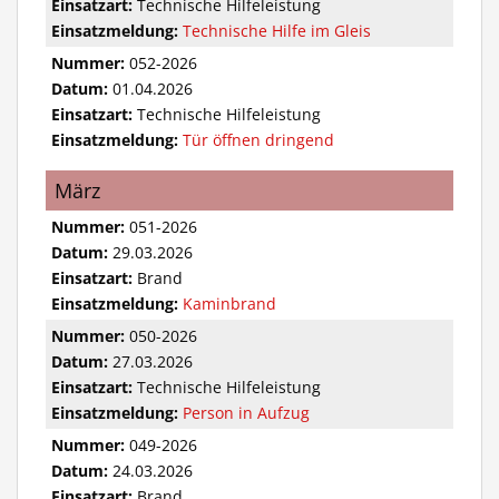
Einsatzart:
Technische Hilfeleistung
Einsatzmeldung:
Technische Hilfe im Gleis
Nummer:
052-2026
Datum:
01.04.2026
Einsatzart:
Technische Hilfeleistung
Einsatzmeldung:
Tür öffnen dringend
März
Nummer:
051-2026
Datum:
29.03.2026
Einsatzart:
Brand
Einsatzmeldung:
Kaminbrand
Nummer:
050-2026
Datum:
27.03.2026
Einsatzart:
Technische Hilfeleistung
Einsatzmeldung:
Person in Aufzug
Nummer:
049-2026
Datum:
24.03.2026
Einsatzart:
Brand