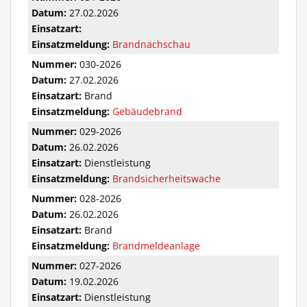
Datum:
27.02.2026
Einsatzart:
Einsatzmeldung:
Brandnachschau
Nummer:
030-2026
Datum:
27.02.2026
Einsatzart:
Brand
Einsatzmeldung:
Gebäudebrand
Nummer:
029-2026
Datum:
26.02.2026
Einsatzart:
Dienstleistung
Einsatzmeldung:
Brandsicherheitswache
Nummer:
028-2026
Datum:
26.02.2026
Einsatzart:
Brand
Einsatzmeldung:
Brandmeldeanlage
Nummer:
027-2026
Datum:
19.02.2026
Einsatzart:
Dienstleistung