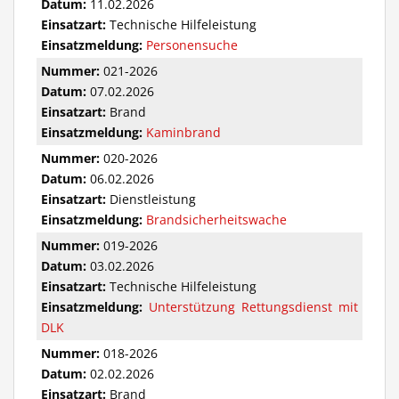
Datum:
11.02.2026
Einsatzart:
Technische Hilfeleistung
Einsatzmeldung:
Personensuche
Nummer:
021-2026
Datum:
07.02.2026
Einsatzart:
Brand
Einsatzmeldung:
Kaminbrand
Nummer:
020-2026
Datum:
06.02.2026
Einsatzart:
Dienstleistung
Einsatzmeldung:
Brandsicherheitswache
Nummer:
019-2026
Datum:
03.02.2026
Einsatzart:
Technische Hilfeleistung
Einsatzmeldung:
Unterstützung Rettungsdienst mit
DLK
Nummer:
018-2026
Datum:
02.02.2026
Einsatzart:
Brand