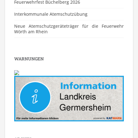
Feuerwehrfest Büchelberg 2026
⁠Interkommunale Atemschutzübung
Neue Atemschutzgeräteträger für die Feuerwehr
Wörth am Rhein
WARNUNGEN