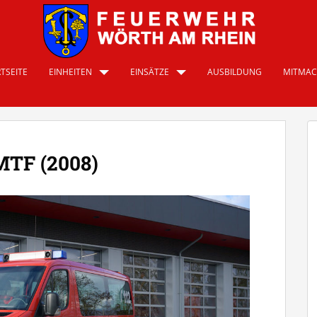
TSEITE
EINHEITEN
EINSÄTZE
AUSBILDUNG
MITMA
MTF (2008)