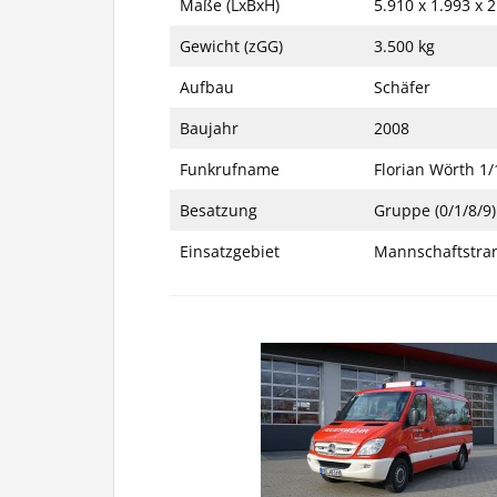
Maße (LxBxH)
5.910 x 1.993 x
Gewicht (zGG)
3.500 kg
Aufbau
Schäfer
Baujahr
2008
Funkrufname
Florian Wörth 1/
Besatzung
Gruppe (0/1/8/9)
Einsatzgebiet
Mannschaftstran