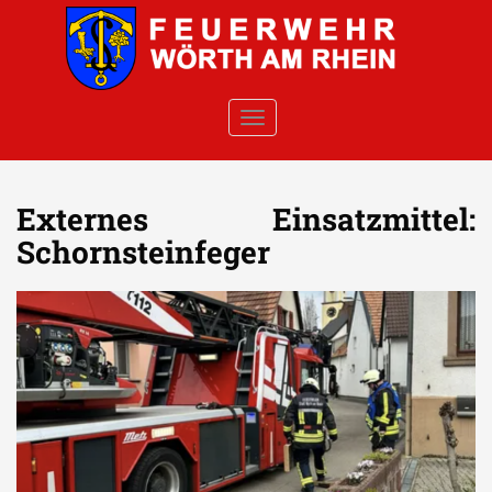
Skip to main content
TOGGLE NAVIGATION
Externes Einsatzmittel:
Schornsteinfeger