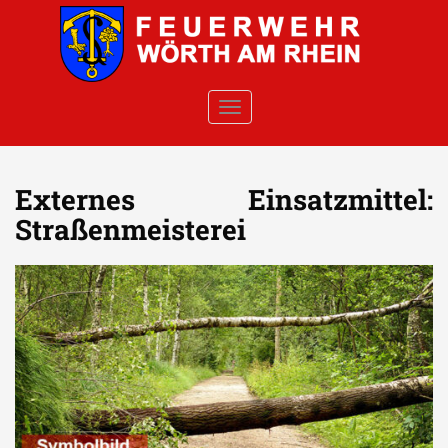
Skip to main content
TOGGLE NAVIGATION
Externes Einsatzmittel:
Straßenmeisterei