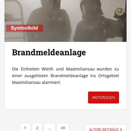
Brandmeldeanlage
Die Einheiten Wörth und Maximiliansau wurden zu
einer ausgelösten Brandmeldeanlage ins Ortsgebiet
Maximiliansau alarmiert.
WEITERLESEN
SEITENNUMMERIERUNG
1
2
…
49
ÄLTERE BEITRÄGE