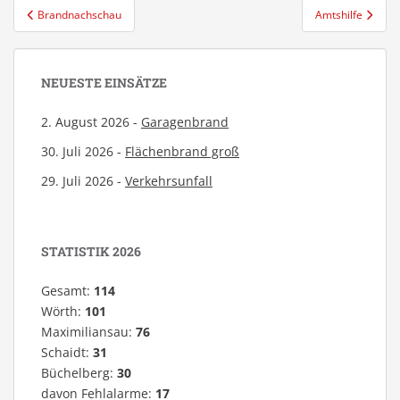
Beitragsnavigation
Brandnachschau
Amtshilfe
NEUESTE EINSÄTZE
2. August 2026 -
Garagenbrand
30. Juli 2026 -
Flächenbrand groß
29. Juli 2026 -
Verkehrsunfall
STATISTIK 2026
Gesamt:
114
Wörth:
101
Maximiliansau:
76
Schaidt:
31
Büchelberg:
30
davon Fehlalarme:
17