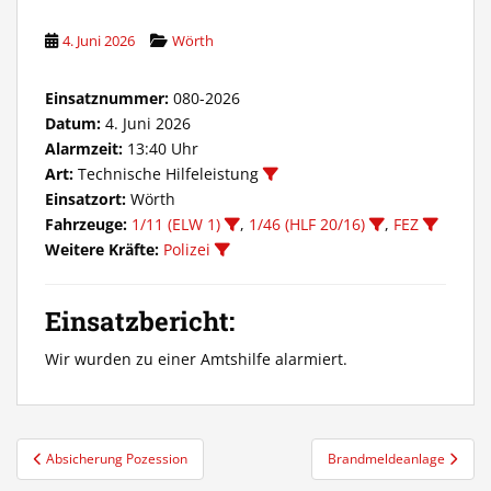
4. Juni 2026
Wörth
Einsatznummer:
080-2026
Datum:
4. Juni 2026
Alarmzeit:
13:40 Uhr
Art:
Technische Hilfeleistung
Einsatzort:
Wörth
Fahrzeuge:
1/11 (ELW 1)
,
1/46 (HLF 20/16)
,
FEZ
Weitere Kräfte:
Polizei
Einsatzbericht:
Wir wurden zu einer Amtshilfe alarmiert.
Beitragsnavigation
Absicherung Pozession
Brandmeldeanlage