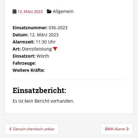
Allgemein
12. März 2023
Einsatznummer:
036-2023
Datum:
12. März 2023
Alarmzeit:
11:30 Uhr
Art:
Dienstleistung
Einsatzort:
Wörth
Fahrzeuge:
Weitere Kräfte:
Einsatzbericht:
Es ist kein Bericht vorhanden.
Beitragsnavigation
Geruch chemisch unklar
BMA-Alarm