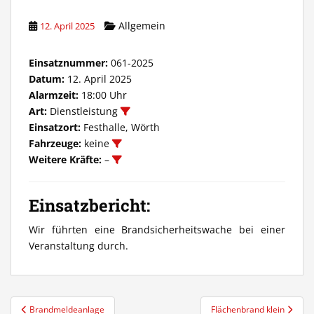
Allgemein
12. April 2025
Einsatznummer:
061-2025
Datum:
12. April 2025
Alarmzeit:
18:00 Uhr
Art:
Dienstleistung
Einsatzort:
Festhalle, Wörth
Fahrzeuge:
keine
Weitere Kräfte:
–
Einsatzbericht:
Wir führten eine Brandsicherheitswache bei einer
Veranstaltung durch.
Beitragsnavigation
Brandmeldeanlage
Flächenbrand klein