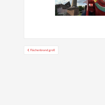
Beitragsnavigation
Flächenbrand groß