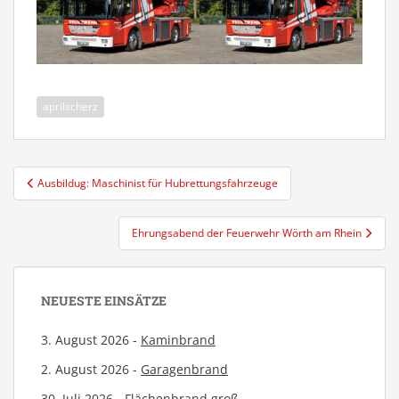
aprilscherz
Beitragsnavigation
Ausbildug: Maschinist für Hubrettungsfahrzeuge
Ehrungsabend der Feuerwehr Wörth am Rhein
NEUESTE EINSÄTZE
3. August 2026 -
Kaminbrand
2. August 2026 -
Garagenbrand
30. Juli 2026 -
Flächenbrand groß