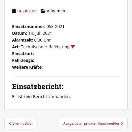
Allgemein
14. Juli 2021
Einsatznummer:
058-2021
Datum:
14. Juli 2021
Alarmzeit:
0:00 Uhr
Art:
Technische Hilfeleistung
Einsatzort:
Fahrzeuge:
Weitere Kräfte:
Einsatzbericht:
Es ist kein Bericht vorhanden.
Beitragsnavigation
Brennt BUS
Ausgelöster privater Rauchmelder