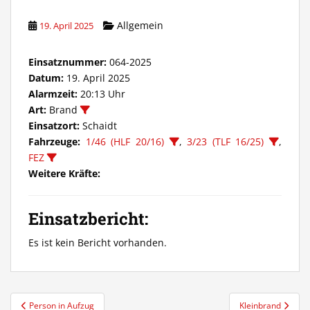
Allgemein
19. April 2025
Einsatznummer:
064-2025
Datum:
19. April 2025
Alarmzeit:
20:13 Uhr
Art:
Brand
Einsatzort:
Schaidt
Fahrzeuge:
1/46 (HLF 20/16)
,
3/23 (TLF 16/25)
,
FEZ
Weitere Kräfte:
Einsatzbericht:
Es ist kein Bericht vorhanden.
Beitragsnavigation
Person in Aufzug
Kleinbrand