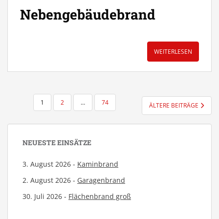
Nebengebäudebrand
WEITERLESEN
SEITENNUMMERIERUNG
1
2
…
74
ÄLTERE BEITRÄGE
DER
BEITRÄGE
NEUESTE EINSÄTZE
3. August 2026 -
Kaminbrand
2. August 2026 -
Garagenbrand
30. Juli 2026 -
Flächenbrand groß