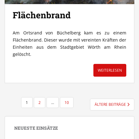
Flächenbrand
Am Ortsrand von Büchelberg kam es zu einem
Flächenbrand. Dieser wurde mit vereinten Kräften der
Einheiten aus dem Stadtgebiet Wörth am Rhein
gelöscht.
WEITERLESEN
SEITENNUMMERIERUNG
1
2
…
10
ÄLTERE BEITRÄGE
DER
BEITRÄGE
NEUESTE EINSÄTZE