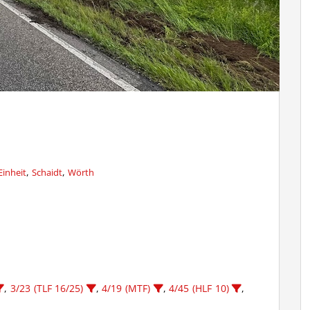
,
,
Einheit
Schaidt
Wörth
,
3/23 (TLF 16/25)
,
4/19 (MTF)
,
4/45 (HLF 10)
,