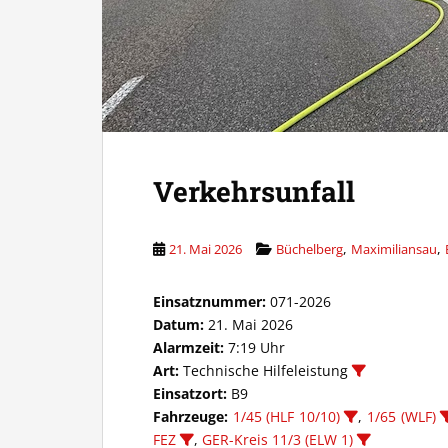
Verkehrsunfall
,
,
21. Mai 2026
Büchelberg
Maximiliansau
Einsatznummer:
071-2026
Datum:
21. Mai 2026
Alarmzeit:
7:19 Uhr
Art:
Technische Hilfeleistung
Einsatzort:
B9
Fahrzeuge:
1/45 (HLF 10/10)
,
1/65 (WLF)
FEZ
,
GER-Kreis 11/3 (ELW 1)