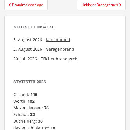
Beitragsnavigation
Brandmeldeanlage
Unklarer Brandgeruch
NEUESTE EINSÄTZE
3. August 2026 -
Kaminbrand
2. August 2026 -
Garagenbrand
30. Juli 2026 -
Flächenbrand groß
STATISTIK 2026
Gesamt:
115
Wörth:
102
Maximiliansau:
76
Schaidt:
32
Büchelberg:
30
davon Fehlalarme:
18