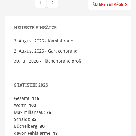
SEITENNUMMERIERUNG
1
2
ÄLTERE BEITRÄGE
DER
BEITRÄGE
NEUESTE EINSÄTZE
3. August 2026 -
Kaminbrand
2. August 2026 -
Garagenbrand
30. Juli 2026 -
Flächenbrand groß
STATISTIK 2026
Gesamt:
115
Wörth:
102
Maximiliansau:
76
Schaidt:
32
Büchelberg:
30
davon Fehlalarme:
18