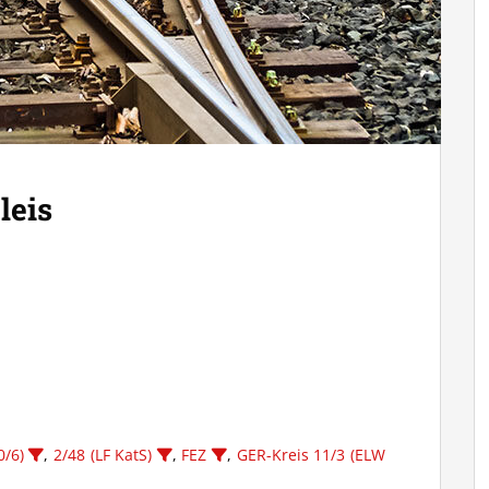
leis
0/6)
,
2/48 (LF KatS)
,
FEZ
,
GER-Kreis 11/3 (ELW