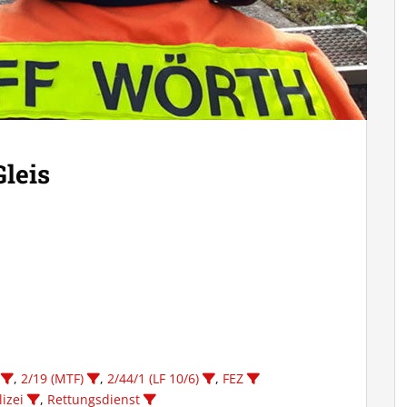
leis
,
2/19 (MTF)
,
2/44/1 (LF 10/6)
,
FEZ
lizei
,
Rettungsdienst