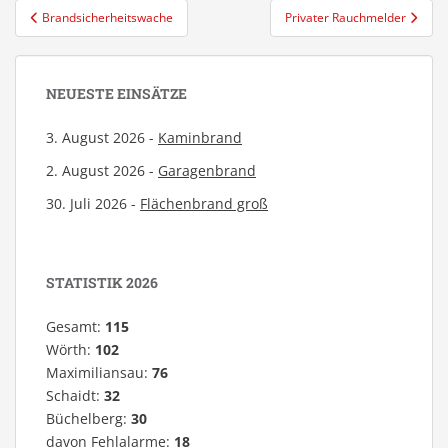
Beitragsnavigation
Brandsicherheitswache
Privater Rauchmelder
NEUESTE EINSÄTZE
3. August 2026 -
Kaminbrand
2. August 2026 -
Garagenbrand
30. Juli 2026 -
Flächenbrand groß
STATISTIK 2026
Gesamt:
115
Wörth:
102
Maximiliansau:
76
Schaidt:
32
Büchelberg:
30
davon Fehlalarme:
18