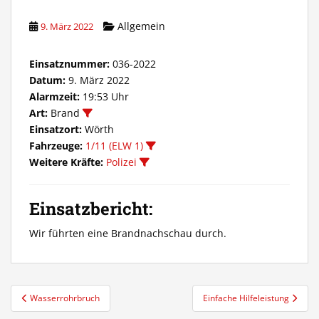
Allgemein
9. März 2022
Einsatznummer:
036-2022
Datum:
9. März 2022
Alarmzeit:
19:53 Uhr
Art:
Brand
Einsatzort:
Wörth
Fahrzeuge:
1/11 (ELW 1)
Weitere Kräfte:
Polizei
Einsatzbericht:
Wir führten eine Brandnachschau durch.
Beitragsnavigation
Wasserrohrbruch
Einfache Hilfeleistung