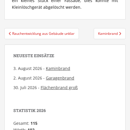
ein kleines Stück einer Fassade, dies konnte mit
Kleinlöschgerät abgelöscht werden.
Beitragsnavigation
Rauchentwicklung aus Gebäude unklar
Kaminbrand
NEUESTE EINSÄTZE
3. August 2026 -
Kaminbrand
2. August 2026 -
Garagenbrand
30. Juli 2026 -
Flächenbrand groß
STATISTIK 2026
Gesamt:
115
Wörth:
102