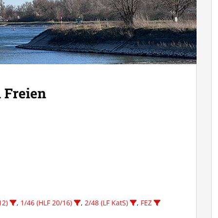
 Freien
12)
,
1/46 (HLF 20/16)
,
2/48 (LF KatS)
,
FEZ