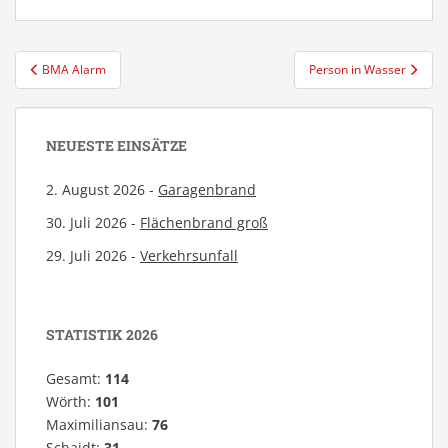
Beitragsnavigation
BMA Alarm
Person in Wasser
NEUESTE EINSÄTZE
2. August 2026 -
Garagenbrand
30. Juli 2026 -
Flächenbrand groß
29. Juli 2026 -
Verkehrsunfall
STATISTIK 2026
Gesamt:
114
Wörth:
101
Maximiliansau:
76
Schaidt:
31