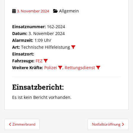
Allgemein
3. November 2024
Einsatznummer:
162-2024
Datum:
3. November 2024
Alarmzeit:
1:09 Uhr
Art:
Technische Hilfeleistung
Einsatzort:
Fahrzeuge:
FEZ
Weitere Kräfte:
Polizei
,
Rettungsdienst
Einsatzbericht:
Es ist kein Bericht vorhanden.
Beitragsnavigation
Zimmerbrand
Notfalltüröffnung