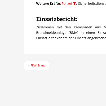
Weitere Kräfte:
Polizei
, Sicherheitsdiens
Einsatzbericht:
Zusammen mit den Kameraden aus Max
Brandmeldeanlage (BMA) in einen Eink
Einsatzleiter konnte der Einsatz abgebroch
Beitragsnavigation
PKW-Brand