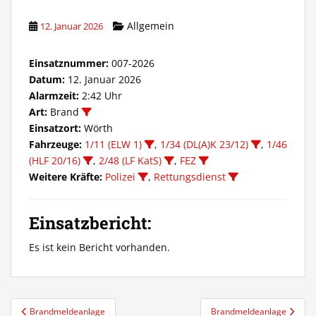
Allgemein
12. Januar 2026
Einsatznummer:
007-2026
Datum:
12. Januar 2026
Alarmzeit:
2:42 Uhr
Art:
Brand
Einsatzort:
Wörth
Fahrzeuge:
1/11 (ELW 1)
,
1/34 (DL(A)K 23/12)
,
1/46
(HLF 20/16)
,
2/48 (LF KatS)
,
FEZ
Weitere Kräfte:
Polizei
,
Rettungsdienst
Einsatzbericht:
Es ist kein Bericht vorhanden.
Beitragsnavigation
Brandmeldeanlage
Brandmeldeanlage