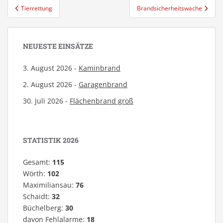
Beitragsnavigation
Tierrettung
Brandsicherheitswache
NEUESTE EINSÄTZE
3. August 2026 -
Kaminbrand
2. August 2026 -
Garagenbrand
30. Juli 2026 -
Flächenbrand groß
STATISTIK 2026
Gesamt:
115
Wörth:
102
Maximiliansau:
76
Schaidt:
32
Büchelberg:
30
davon Fehlalarme:
18