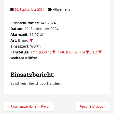
Allgemein
20. September 2024
Einsatznummer:
143-2024
Datum:
20. September 2024
Alarmzeit:
11:07 Uhr
Art:
Brand
Einsatzort:
Wörth
Fahrzeuge:
1/11 (ELW 1)
,
1/46 (HLF 20/16)
,
FEZ
Weitere Kräfte:
Einsatzbericht:
Es ist kein Bericht vorhanden.
Beitragsnavigation
Rauchentwicklung im Freien
Person in Aufzug