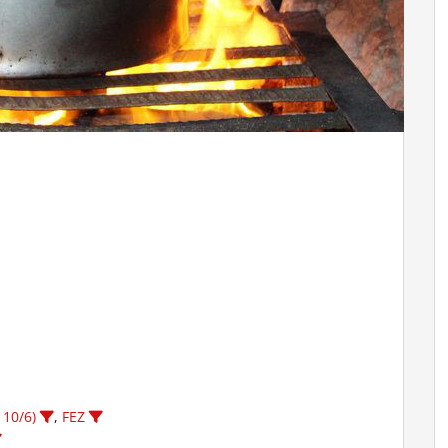
 10/6)
,
FEZ