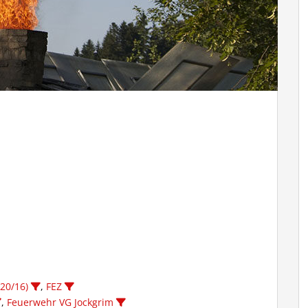
 20/16)
,
FEZ
,
Feuerwehr VG Jockgrim