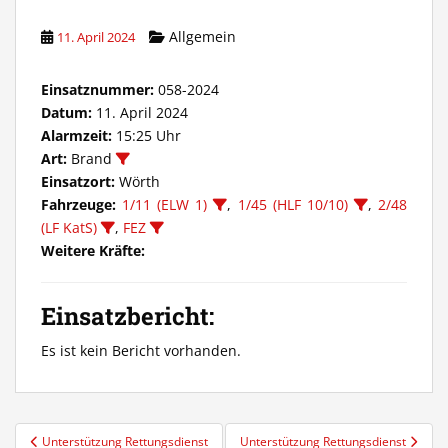
Allgemein
11. April 2024
Einsatznummer:
058-2024
Datum:
11. April 2024
Alarmzeit:
15:25 Uhr
Art:
Brand
Einsatzort:
Wörth
Fahrzeuge:
1/11 (ELW 1)
,
1/45 (HLF 10/10)
,
2/48
(LF KatS)
,
FEZ
Weitere Kräfte:
Einsatzbericht:
Es ist kein Bericht vorhanden.
Beitragsnavigation
Unterstützung Rettungsdienst
Unterstützung Rettungsdienst