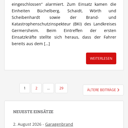
eingeschlossen“ alarmiert. Zum Einsatz kamen die
Einheiten Büchelberg, Schaidt, Wörth und
Scheibenhardt sowie der Brand- und
Katastrophenschutzinspekteur (BKI) des Landkreises
Germersheim. Beim Eintreffen der ersten
Einsatzkräfte stellte sich heraus, dass der Fahrer
bereits aus dem […]
WEITERLESEN
SEITENNUMMERIERUNG
1
2
…
29
ÄLTERE BEITRÄGE
DER
BEITRÄGE
NEUESTE EINSÄTZE
2. August 2026 -
Garagenbrand