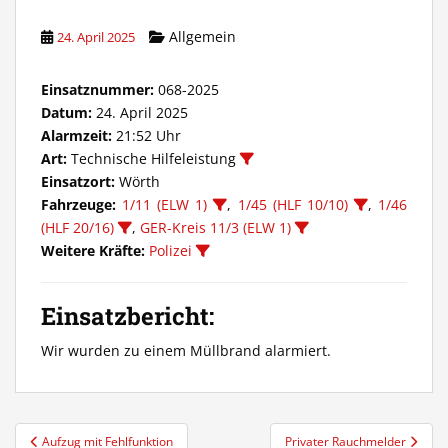
Allgemein
24. April 2025
Einsatznummer:
068-2025
Datum:
24. April 2025
Alarmzeit:
21:52 Uhr
Art:
Technische Hilfeleistung
Einsatzort:
Wörth
Fahrzeuge:
1/11 (ELW 1)
,
1/45 (HLF 10/10)
,
1/46
(HLF 20/16)
,
GER-Kreis 11/3 (ELW 1)
Weitere Kräfte:
Polizei
Einsatzbericht:
Wir wurden zu einem Müllbrand alarmiert.
Beitragsnavigation
Aufzug mit Fehlfunktion
Privater Rauchmelder