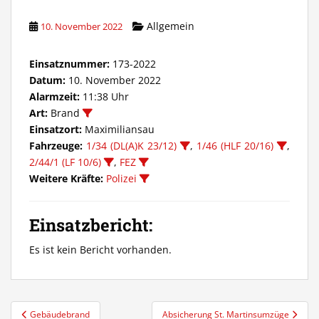
Allgemein
10. November 2022
Einsatznummer:
173-2022
Datum:
10. November 2022
Alarmzeit:
11:38 Uhr
Art:
Brand
Einsatzort:
Maximiliansau
Fahrzeuge:
1/34 (DL(A)K 23/12)
,
1/46 (HLF 20/16)
,
2/44/1 (LF 10/6)
,
FEZ
Weitere Kräfte:
Polizei
Einsatzbericht:
Es ist kein Bericht vorhanden.
Beitragsnavigation
Gebäudebrand
Absicherung St. Martinsumzüge