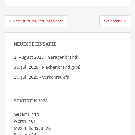
Beitragsnavigation
Unterstützung Rettungsdienst
Waldbrand
NEUESTE EINSÄTZE
2. August 2026 -
Garagenbrand
30. Juli 2026 -
Flächenbrand groß
29. Juli 2026 -
Verkehrsunfall
STATISTIK 2026
Gesamt:
114
Wörth:
101
Maximiliansau:
76
Schaidt:
31