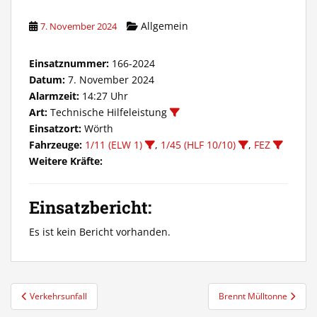
Allgemein
7. November 2024
Einsatznummer:
166-2024
Datum:
7. November 2024
Alarmzeit:
14:27 Uhr
Art:
Technische Hilfeleistung
Einsatzort:
Wörth
Fahrzeuge:
1/11 (ELW 1)
,
1/45 (HLF 10/10)
,
FEZ
Weitere Kräfte:
Einsatzbericht:
Es ist kein Bericht vorhanden.
Beitragsnavigation
Verkehrsunfall
Brennt Mülltonne