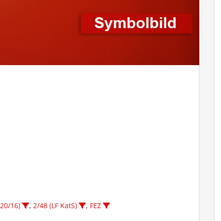
 20/16)
,
2/48 (LF KatS)
,
FEZ