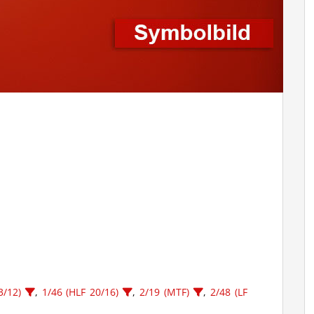
3/12)
,
1/46 (HLF 20/16)
,
2/19 (MTF)
,
2/48 (LF