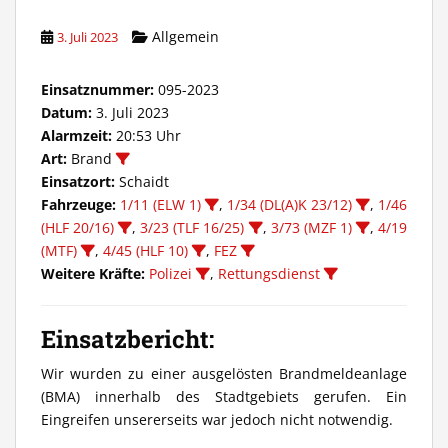
Allgemein
3. Juli 2023
Einsatznummer:
095-2023
Datum:
3. Juli 2023
Alarmzeit:
20:53 Uhr
Art:
Brand
Einsatzort:
Schaidt
Fahrzeuge:
1/11 (ELW 1)
,
1/34 (DL(A)K 23/12)
,
1/46
(HLF 20/16)
,
3/23 (TLF 16/25)
,
3/73 (MZF 1)
,
4/19
(MTF)
,
4/45 (HLF 10)
,
FEZ
Weitere Kräfte:
Polizei
,
Rettungsdienst
Einsatzbericht:
Wir wurden zu einer ausgelösten Brandmeldeanlage
(BMA) innerhalb des Stadtgebiets gerufen. Ein
Eingreifen unsererseits war jedoch nicht notwendig.