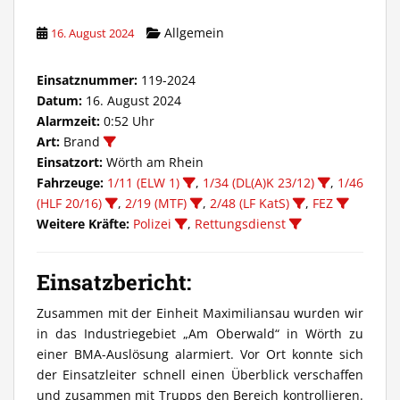
Allgemein
16. August 2024
Einsatznummer:
119-2024
Datum:
16. August 2024
Alarmzeit:
0:52 Uhr
Art:
Brand
Einsatzort:
Wörth am Rhein
Fahrzeuge:
1/11 (ELW 1)
,
1/34 (DL(A)K 23/12)
,
1/46
(HLF 20/16)
,
2/19 (MTF)
,
2/48 (LF KatS)
,
FEZ
Weitere Kräfte:
Polizei
,
Rettungsdienst
Einsatzbericht:
Zusammen mit der Einheit Maximiliansau wurden wir
in das Industriegebiet „Am Oberwald“ in Wörth zu
einer BMA-Auslösung alarmiert. Vor Ort konnte sich
der Einsatzleiter schnell einen Überblick verschaffen
und zusammen mit Trupps den Bereich kontrollieren.