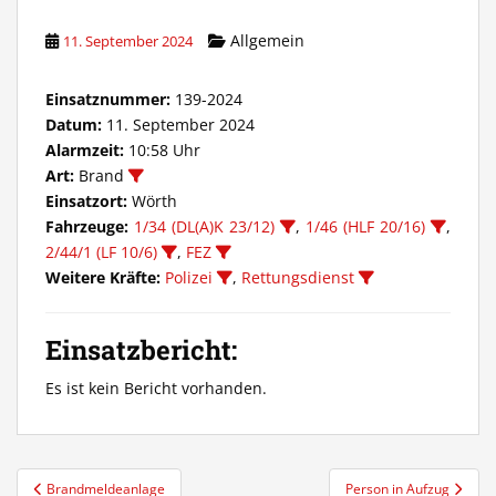
Allgemein
11. September 2024
Einsatznummer:
139-2024
Datum:
11. September 2024
Alarmzeit:
10:58 Uhr
Art:
Brand
Einsatzort:
Wörth
Fahrzeuge:
1/34 (DL(A)K 23/12)
,
1/46 (HLF 20/16)
,
2/44/1 (LF 10/6)
,
FEZ
Weitere Kräfte:
Polizei
,
Rettungsdienst
Einsatzbericht:
Es ist kein Bericht vorhanden.
Beitragsnavigation
Brandmeldeanlage
Person in Aufzug