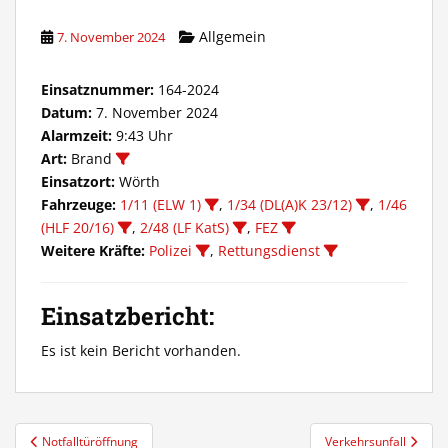
Allgemein
7. November 2024
Einsatznummer:
164-2024
Datum:
7. November 2024
Alarmzeit:
9:43 Uhr
Art:
Brand
Einsatzort:
Wörth
Fahrzeuge:
1/11 (ELW 1)
,
1/34 (DL(A)K 23/12)
,
1/46
(HLF 20/16)
,
2/48 (LF KatS)
,
FEZ
Weitere Kräfte:
Polizei
,
Rettungsdienst
Einsatzbericht:
Es ist kein Bericht vorhanden.
Beitragsnavigation
Notfalltüröffnung
Verkehrsunfall