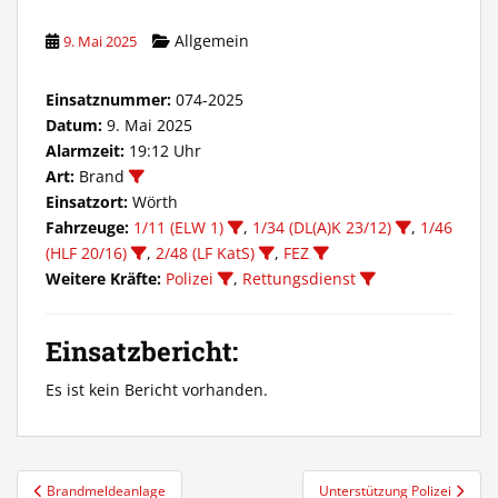
Allgemein
9. Mai 2025
Einsatznummer:
074-2025
Datum:
9. Mai 2025
Alarmzeit:
19:12 Uhr
Art:
Brand
Einsatzort:
Wörth
Fahrzeuge:
1/11 (ELW 1)
,
1/34 (DL(A)K 23/12)
,
1/46
(HLF 20/16)
,
2/48 (LF KatS)
,
FEZ
Weitere Kräfte:
Polizei
,
Rettungsdienst
Einsatzbericht:
Es ist kein Bericht vorhanden.
Beitragsnavigation
Brandmeldeanlage
Unterstützung Polizei