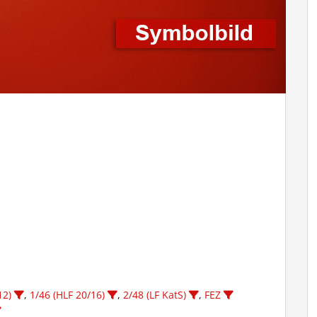
12)
,
1/46 (HLF 20/16)
,
2/48 (LF KatS)
,
FEZ