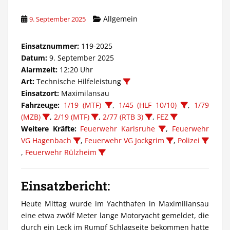
Allgemein
9. September 2025
Einsatznummer:
119-2025
Datum:
9. September 2025
Alarmzeit:
12:20 Uhr
Art:
Technische Hilfeleistung
Einsatzort:
Maximilansau
Fahrzeuge:
1/19 (MTF)
,
1/45 (HLF 10/10)
,
1/79
(MZB)
,
2/19 (MTF)
,
2/77 (RTB 3)
,
FEZ
Weitere Kräfte:
Feuerwehr Karlsruhe
,
Feuerwehr
VG Hagenbach
,
Feuerwehr VG Jockgrim
,
Polizei
,
Feuerwehr Rülzheim
Einsatzbericht:
Heute Mittag wurde im Yachthafen in Maximiliansau
eine etwa zwölf Meter lange Motoryacht gemeldet, die
durch ein Leck im Rumpf Schlagseite bekommen hatte