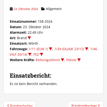
Allgemein
23. Oktober 2024
Einsatznummer:
158-2024
Datum:
23. Oktober 2024
Alarmzeit:
22:49 Uhr
Art:
Brand
Einsatzort:
Wörth
Fahrzeuge:
1/11 (ELW 1)
,
1/34 (DL(A)K 23/12)
,
1/46
(HLF 20/16)
,
FEZ
Weitere Kräfte:
Rettungsdienst
,
Polizei
Einsatzbericht:
Es ist kein Bericht vorhanden.
Beitragsnavigation
Brandnachschau
Brandmeldeanlage