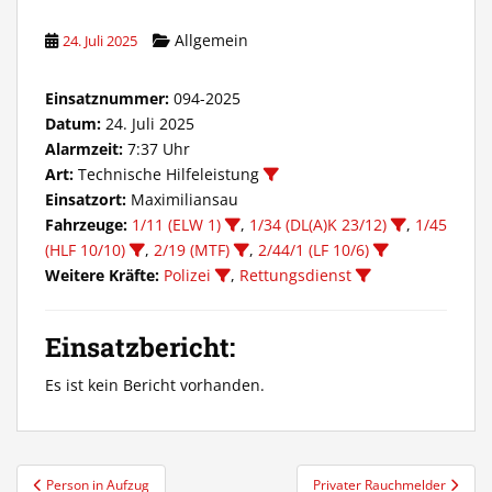
Allgemein
24. Juli 2025
Einsatznummer:
094-2025
Datum:
24. Juli 2025
Alarmzeit:
7:37 Uhr
Art:
Technische Hilfeleistung
Einsatzort:
Maximiliansau
Fahrzeuge:
1/11 (ELW 1)
,
1/34 (DL(A)K 23/12)
,
1/45
(HLF 10/10)
,
2/19 (MTF)
,
2/44/1 (LF 10/6)
Weitere Kräfte:
Polizei
,
Rettungsdienst
Einsatzbericht:
Es ist kein Bericht vorhanden.
Beitragsnavigation
Person in Aufzug
Privater Rauchmelder